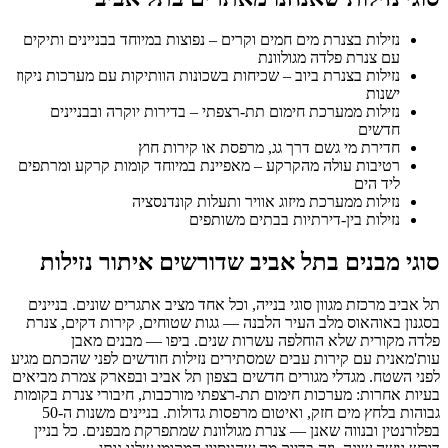
נזילות בצנרת מים חמים וקרים – נפוצות במיוחד בבניינים ותיקים
עם צנרת פלדה מגולוונת
נזילות בצנרת ביוב – שכיחות בשכונות הוותיקות עם מערכות ניקוז
ישנות
נזילות ממערכת חימום תת-רצפתי – בדירות יוקרה ובבניינים
חדשים
חדירת מי גשם דרך גג, מרפסת או קירות חוץ
רטיבות עולה מהקרקע – מאפיינת במיוחד קומות קרקע ומרתפים
ליד הים
נזילות ממערכת מיזוג אוויר ותעלות קונדנסציה
נזילות בין-דירתיות בבתים משותפים
סוגי מבנים בתל אביב שדורשים איתור נזילות
תל אביב מרכזת מגוון סוגי בנייה, וכל אחד מציב אתגרים שונים. בניינים
בסגנון באוהאוס מלב העיר הלבנה — גגות שטוחים, קירות דקים, צנרת
פלדה מקורית שלא הוחלפה עשרות שנים. ביפו — מבנים מאבן
עות'מאנית עם קירות עבים שמסתירים נזילות חודשים לפני שהכתם מגיע
לפני השטח. מגדלי מגורים חדשים בצפון תל אביב ובפארק צמרת מביאים
בעיות אחרות: מערכות חימום תת-רצפתי מורכבות, חיבורי צנרת בקומות
גבוהות בלחץ מים חזק, ואיטום מרפסות גדולות. בניינים משנות ה-50
בפלורנטין ובנווה שאנן — צנרת מגולוונת שמתפרקת מבפנים. כל בניין