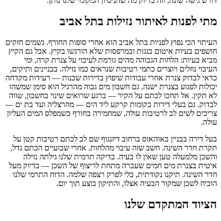
דורש גישה שונה, וזה בדיוק מה שהניסיון המקומי שלנו נותן.
מתי לפנות לאיתור נזילות בתל אביב
העיתוי הכי נפוץ לפניות בתל אביב הוא אחרי סופות החורף. גשמים חזקים
חושפים בעיות איטום בגגות ובמרפסות שלא הורגשו בקיץ. אבל גם הקיץ
מביא בעיות: הלחות הגבוהה מהים גורמת לעיבוי על צנרת קרה, ומי
העיבוי נוזלים ויוצרים כתמי רטיבות שנראים כמו נזילה. בבניינים ותיקים,
כדאי לבדוק צנרת אחרי עבודות שיפוץ בדירות שכנות — רעידות מקדחה
יכולות לפגוע בצנרת ישנה. גם חשבון מים גבוה מהרגיל הוא סימן שמשהו
לא תקין. אל תחכו לכתם על הקיר — ברגע שרואים שינוי בחשבון, שווה
לבדוק. גם בעלי דירות בקומות קרקע ליד הים — מהרצליה ועד בת ים —
צריכים לשים לב לרטיבות עולה, שמחמירה בחורף כשמפלס המים העליון
עולה.
בעל דירה בבניין באוהאוס ברחוב דיזנגוף שם לב לכתם רטיבות קטן על
תקרת חדר השינה. חשב שזה עיבוי מהלחות. אחרי שבועיים הכתם גדל,
והשכן מלמעלה טען שאין לו בעיה. בדיקה תרמית שלנו גילתה נזילה
איטית בצנרת מים חמים שעברה מתחת לריצוף של השכן — בדיוק מעל
חדר השינה. תיקנו נקודתית, בלי לפרק רצפה שלמה. הדוח התרמי שלנו
הוכיח לשכן שמקור הבעיה אצלו, והתיקון בוצע תוך יום.
הציוד המתקדם שלנו