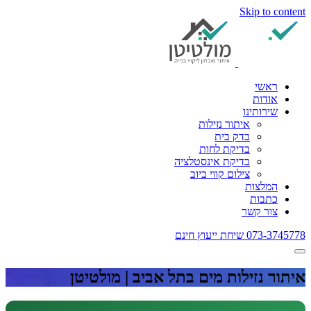
Skip to content
ראשי
אודות
שירותינו
איתור נזילות
בדק בית
בדיקת לחות
בדיקת אינסטלציה
צילום קווי ביוב
המלצות
כתבות
צור קשר
073-3745778
שיחת ייעוץ חינם
איתור נזילות מים בתל אביב | מולטיטן