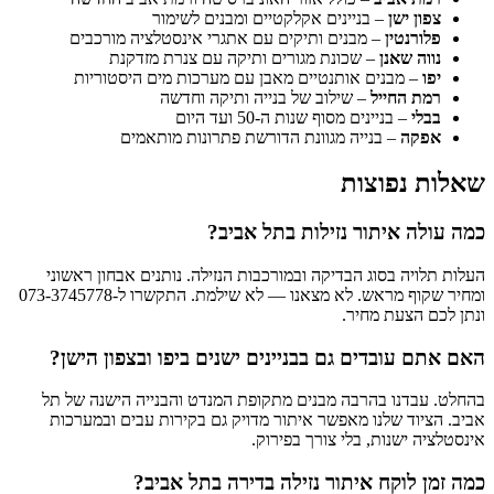
צפון ישן
– בניינים אקלקטיים ומבנים לשימור
פלורנטין
– מבנים ותיקים עם אתגרי אינסטלציה מורכבים
נווה שאנן
– שכונת מגורים ותיקה עם צנרת מזדקנת
יפו
– מבנים אותנטיים מאבן עם מערכות מים היסטוריות
רמת החייל
– שילוב של בנייה ותיקה וחדשה
בבלי
– בניינים מסוף שנות ה-50 ועד היום
אפקה
– בנייה מגוונת הדורשת פתרונות מותאמים
שאלות נפוצות
כמה עולה איתור נזילות בתל אביב?
העלות תלויה בסוג הבדיקה ובמורכבות הנזילה. נותנים אבחון ראשוני
ומחיר שקוף מראש. לא מצאנו — לא שילמת. התקשרו ל-073-3745778
ונתן לכם הצעת מחיר.
האם אתם עובדים גם בבניינים ישנים ביפו ובצפון הישן?
בהחלט. עבדנו בהרבה מבנים מתקופת המנדט והבנייה הישנה של תל
אביב. הציוד שלנו מאפשר איתור מדויק גם בקירות עבים ובמערכות
אינסטלציה ישנות, בלי צורך בפירוק.
כמה זמן לוקח איתור נזילה בדירה בתל אביב?