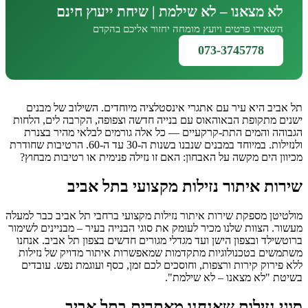
לא מצאנו – לא שילמת | שיחת ייעוץ חינם
השאירו פרטים ויועץ מומחה יחזור אליכם בהקדם
073-3745778
תל אביב היא עיר עם אתגרי אינסטלציה מיוחדים. השילוב של מבנים
ישנים מתקופת הבאוהאוס עם בנייה חדשה וצפופה, הקרבה לים, הלחות
הגבוהה והמים התת-קרקעיים — כל אלה גורמים לבלאי מהיר בצנרת
ולנזילות. במיוחד במבנים שנבנו בשנות ה-30 עד ה-60. הרטיבות שחודרת
מכיוון הים מקשה על האבחון: האם זו נזילה פנימית או רטיבות מבחוץ?
שירות איתור נזילות מקצועי בתל אביב
מולטיטן מספקת שירות איתור נזילות מקצועי ברחבי תל אביב כבר למעלה
מעשור. הצוות שלנו מכיר לעומק את סוגי הבנייה בעיר – מבניינים לשימור
ברוטשילד ובצפון הישן ועד מגדלי מגורים חדשים בצפון תל אביב. אנחנו
משתמשים בטכנולוגיות מתקדמות שמאפשרות איתור מדויק של נזילות
ללא פירוק קירות ורצפות, וחוסכים לכם זמן, כסף ועוגמת נפש. עובדים
בשיטת "לא מצאנו – לא שילמת".
סוגי נזילות שאנחנו מאתרים בתל אביב