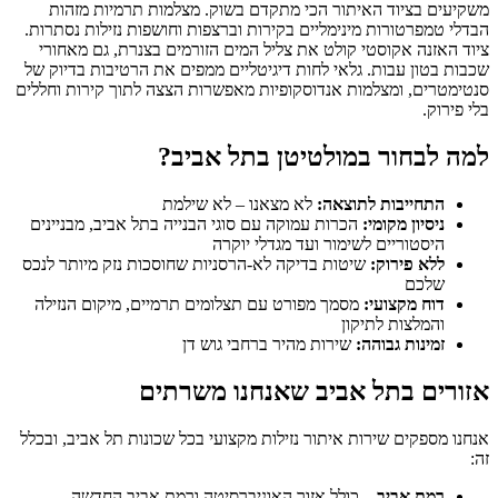
משקיעים בציוד האיתור הכי מתקדם בשוק. מצלמות תרמיות מזהות
הבדלי טמפרטורות מינימליים בקירות וברצפות וחושפות נזילות נסתרות.
ציוד האזנה אקוסטי קולט את צליל המים הזורמים בצנרת, גם מאחורי
שכבות בטון עבות. גלאי לחות דיגיטליים ממפים את הרטיבות בדיוק של
סנטימטרים, ומצלמות אנדוסקופיות מאפשרות הצצה לתוך קירות וחללים
בלי פירוק.
למה לבחור במולטיטן בתל אביב?
התחייבות לתוצאה:
לא מצאנו – לא שילמת
ניסיון מקומי:
הכרות עמוקה עם סוגי הבנייה בתל אביב, מבניינים
היסטוריים לשימור ועד מגדלי יוקרה
ללא פירוק:
שיטות בדיקה לא-הרסניות שחוסכות נזק מיותר לנכס
שלכם
דוח מקצועי:
מסמך מפורט עם תצלומים תרמיים, מיקום הנזילה
והמלצות לתיקון
זמינות גבוהה:
שירות מהיר ברחבי גוש דן
אזורים בתל אביב שאנחנו משרתים
אנחנו מספקים שירות איתור נזילות מקצועי בכל שכונות תל אביב, ובכלל
זה:
רמת אביב
– כולל אזור האוניברסיטה ורמת אביב החדשה