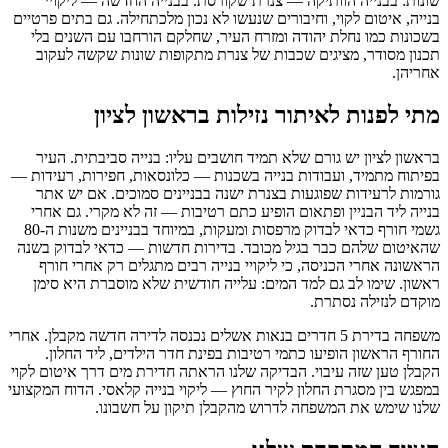
שונות: בבנייה הוותיקה — צנרת שקורסת. בבנייה החדשה — ליקויי
בנייה, איטום לקוי, וחיבורים שנעשו לא נכון מלכתחילה. גם בתים פרטיים
בשכונות כמו נחלת יהודה ומזרח העיר, שחלקם הורחבו עם השנים בלי
תכנון מסודר, מציגים שכבות של צנרת מתקופות שונות שקשה לעקוב
אחריהן.
מתי לפנות לאיתור נזילות בראשון לציון
בראשון לציון יש גורם שלא תמיד חושבים עליו: בנייה סביבתית. העיר
בפיתוח מתמיד, ועבודות בנייה בשכנות — כלונסאות, חפירות, רעידות —
גורמות לרעידות שפוגעות בצנרת ישנה בבניינים סמוכים. אם יש אתר
בנייה ליד הבניין ופתאום הופיע כתם רטיבות — זה לא מקרי. גם אחרי
גשמי חורף כדאי לבדוק מרפסות ומעקות, במיוחד בבניינים משנות ה-80
שהאיטום שלהם כבר בגיל מכובד. בדירות חדשות — כדאי לבדוק בשנה
הראשונה אחרי הכניסה, כי ליקויי בנייה רבים מתגלים רק אחרי חורף
ראשון. שימו לב גם למד המים: עלייה חודשית שלא מוסברת היא סימן
מוקדם לנזילה נסתרת.
משפחה בדירת 5 חדרים בנאות אשלים נכנסה לדירה חדשה מקבלן. אחרי
החורף הראשון הופיעו כתמי רטיבות בפינת חדר הילדים, ליד החלון.
הקבלן טען שזה עיבוי. הבדיקה שלנו הראתה חדירת מים דרך איטום לקוי
במפגש בין מסגרת החלון לקיר החוץ — ליקוי בנייה קלאסי. הדוח המקצועי
שלנו שימש את המשפחה לדרוש מהקבלן תיקון על חשבונו.