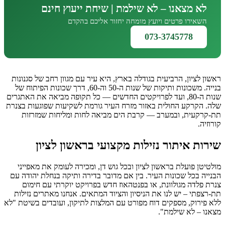
לא מצאנו – לא שילמת | שיחת ייעוץ חינם
השאירו פרטים ויועץ מומחה יחזור אליכם בהקדם
073-3745778
ראשון לציון, הרביעית בגודלה בארץ, היא עיר עם מגוון רחב של סגנונות
בנייה. משכונות ותיקות של שנות ה-50 וה-60, דרך שכונות הפיתוח של
שנות ה-80, ועד לפרויקטים החדשים — כל תקופה מביאה את האתגרים
שלה. הקרקע החולית באזור מזרח העיר גורמת לשקיעות שפוגעות בצנרת
תת-קרקעית, ובמערב — קרבת הים מביאה לחות ומליחות שמזרזות
קורוזיה.
שירות איתור נזילות מקצועי בראשון לציון
מולטיטן פועלת בראשון לציון ובכל גוש דן, ומכירה לעומק את מאפייני
הבנייה בכל שכונות העיר. בין אם מדובר בדירה ותיקה בנחלת יהודה עם
צנרת פלדה מגולוונת, או בפנטהאוז חדש בפרויקט יוקרתי עם חימום
תת-רצפתי – יש לנו את הניסיון והציוד המתאים. אנחנו מאתרים נזילות
ללא פירוק, מספקים דוח מפורט עם המלצות לתיקון, ועובדים בשיטת "לא
מצאנו – לא שילמת".