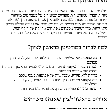
הציוד המתקדם שלנו
מולטיטן מצוידת בטכנולוגיות האיתור המתקדמות ביותר. מצלמות תרמיות
מזהות הבדלי טמפרטורות מזעריים שמעידים על מעבר מים מאחורי
קירות ומתחת לרצפות. מערכת האזנה אקוסטית מקצועית קולטת את
תדירות הצליל של מים זורמים בצנרת ומאתרת את נקודת הנזילה בדיוק.
גלאי לחות ומדי רטיבות מספקים מפת חום מדויקת של היקף הנזק,
ומצלמות אנדוסקופיות מאפשרות בדיקה ויזואלית של חללים סגורים
ופירים.
למה לבחור במולטיטן בראשון לציון?
לא מצאנו – לא שילמת:
התחייבות מלאה לתוצאה, ללא סיכון
מצדכם
הכרת הבנייה המקומית:
ניסיון עם כל סוגי הבנייה בראשון – מנחלת
יהודה ועד שכונות החדשות
בדיקה ללא פירוק:
טכנולוגיות שלא פוגעות בנכס שלכם
דוח מקצועי מיידי:
מסמך מפורט עם תצלומים, מיקום הנזילה
והמלצות
זמינות מהירה:
כחלק מגוש דן, אנחנו מגיעים במהירות
אזורים בראשון לציון שאנחנו משרתים