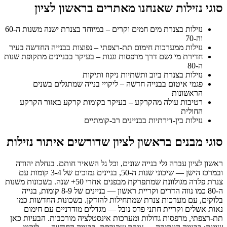
סוגי נזילות שאנחנו מאתרים בראשון לציון
נזילות בצנרת מים חמים וקרים – במיוחד בצנרת ישנה משנות ה-60
וה-70
נזילות ממערכות חימום תת-רצפתי – נפוצות בבנייה החדשה בעיר
חדירת מי גשם דרך מרפסות וגגות – בעיקר בבניינים מתקופת שנות
ה-80
נזילות בצנרת ביוב ותשתיות ניקוז ותיקות
פגמי איטום בבנייה חדשה – ליקויי בנייה שמתגלים בשנים
הראשונות
רטיבות עולה מהקרקע – בעיקר בקומות קרקע באזור הקרקע
החולית
נזילות בין-דירתיות בבניינים רב-קומתיים
סוגי מבנים בראשון לציון שדורשים איתור נזילות
ראשון לציון עברה גלי בנייה שונים, וכל גל השאיר חותם. בנחלת יהודה
ובמרכז הישן — שיכוני שנות ה-50, בניינים נמוכים של 3-4 קומות עם
צנרת פלדה מגולוונת שמתפרקת מבפנים אחרי 50+ שנה. בשכונות משנות
ה-80 כמו נווה הדרים וקריית ראשון — בניינים של 8-9 קומות, בנייה
בלוקים, עם מערכות צנרת שמתחילות להזדקן. בשכונות החדשות כמו
נאות אשלים וקריית חתני פרס נובל — מגדלים מודרניים עם חימום
תת-רצפתי, מרפסות גדולות ומערכות אינסטלציה מורכבות. הבעיות כאן