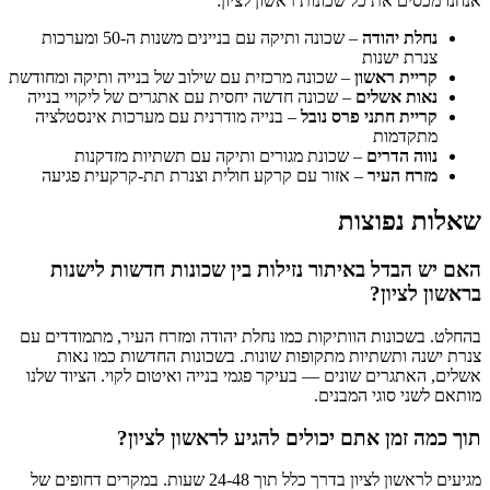
אנחנו מכסים את כל שכונות ראשון לציון:
נחלת יהודה
– שכונה ותיקה עם בניינים משנות ה-50 ומערכות
צנרת ישנות
קריית ראשון
– שכונה מרכזית עם שילוב של בנייה ותיקה ומחודשת
נאות אשלים
– שכונה חדשה יחסית עם אתגרים של ליקויי בנייה
קריית חתני פרס נובל
– בנייה מודרנית עם מערכות אינסטלציה
מתקדמות
נווה הדרים
– שכונת מגורים ותיקה עם תשתיות מזדקנות
מזרח העיר
– אזור עם קרקע חולית וצנרת תת-קרקעית פגיעה
שאלות נפוצות
האם יש הבדל באיתור נזילות בין שכונות חדשות לישנות
בראשון לציון?
בהחלט. בשכונות הוותיקות כמו נחלת יהודה ומזרח העיר, מתמודדים עם
צנרת ישנה ותשתיות מתקופות שונות. בשכונות החדשות כמו נאות
אשלים, האתגרים שונים — בעיקר פגמי בנייה ואיטום לקוי. הציוד שלנו
מותאם לשני סוגי המבנים.
תוך כמה זמן אתם יכולים להגיע לראשון לציון?
מגיעים לראשון לציון בדרך כלל תוך 24-48 שעות. במקרים דחופים של