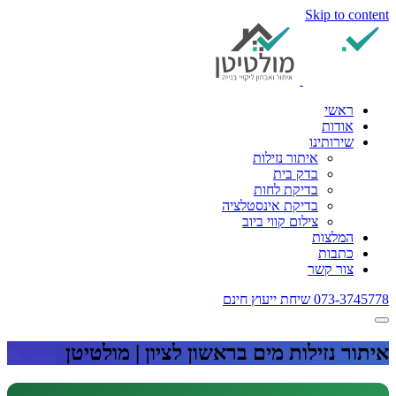
Skip to content
ראשי
אודות
שירותינו
איתור נזילות
בדק בית
בדיקת לחות
בדיקת אינסטלציה
צילום קווי ביוב
המלצות
כתבות
צור קשר
073-3745778
שיחת ייעוץ חינם
איתור נזילות מים בראשון לציון | מולטיטן